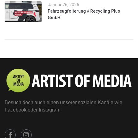
Januar 26, 2026
Fahrzeugfolierung // Recycling Plus
GmbH
Besuch doch auch einen unserer sozialen Kanäle wie
Facebook oder Instagram.