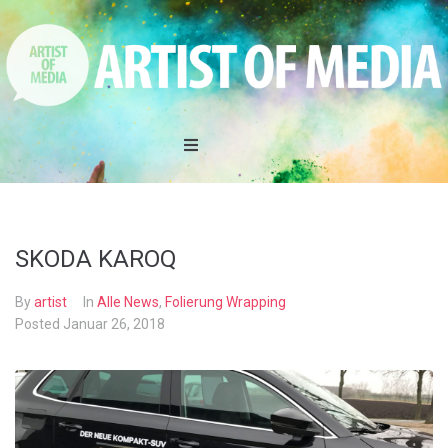
Home
DAS TEAM
SKODA KAROQ
LEISTUNGEN
By
artist
In
Alle News
,
Folierung Wrapping
Posted
Januar 26, 2018
REFERENZEN
AKTIONEN