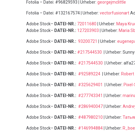
Fotolia – Datei: #96829593 | Urheber:
georgejmclittle
Fotolia – Datei: #132167574 | Urheber:
vectorfusionart
Ad
Adobe Stock–
DATEI-NR.:
72011680
| Urheber:
Maya Kru
Adobe Stock–
DATEI-NR.:
127203903
| Urheber:
Maria S
Adobe Stock–
DATEI-NR.:
93200721
| Urheber:
eugenep
Adobe Stock–
DATEI-NR.:
#217544530
| Urheber: Sunny
Adobe Stock–
DATEI-NR.:
#217544530
| Urheber: alfa2
Adobe Stock–
DATEI-NR.:
#
92589224
| Urheber:
Robert
Adobe Stock–
DATEI-NR.:
#325629401
| Urheber:
Pixel
Adobe Stock–
DATEI-NR.:
#277743341
| Urheber:
marina
Adobe Stock–
DATEI-NR.:
#286940047
| Urheber:
Andre
Adobe Stock–
DATEI-NR.:
#487980210
| Urheber:
Татья
Adobe Stock–
DATEI-NR.:
#146994884
| Urheber:
R_boe