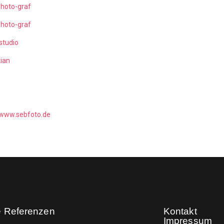
photo-graf
photo-graf
studio
ian
www.sebfoto.de
e Referenzen
Kontakt
Impressum