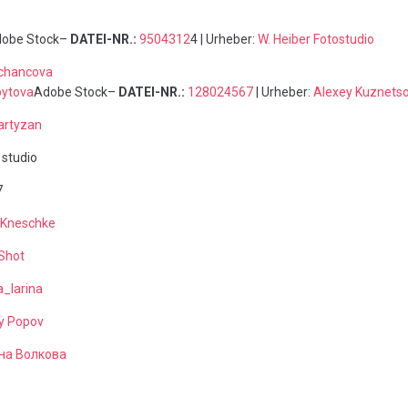
obe Stock–
DATEI-NR.:
9504312
4 | Urheber:
W. Heiber Fotostudio
chancova
bytova
Adobe Stock–
DATEI-NR.:
128024567
| Urheber:
Alexey Kuznets
artyzan
 studio
7
 Kneschke
-Shot
_larina
y Popov
на Волкова