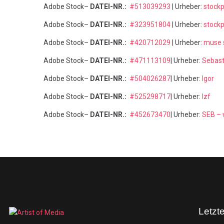
Adobe Stock–
DATEI-NR.:
#513039293
| Urheber:
stock
Adobe Stock–
DATEI-NR.:
#323951804
| Urheber:
stock
Adobe Stock–
DATEI-NR.:
#420712029
| Urheber:
muse 
Adobe Stock–
DATEI-NR.:
#
471113109
| Urheber:
Sebast
Adobe Stock–
DATEI-NR.:
#504026287
| Urheber:
Igor
Adobe Stock–
DATEI-NR.:
#525298717
| Urheber:
lzf
Adobe Stock–
DATEI-NR.:
#452673470
| Urheber:
SEB – 
Letzt