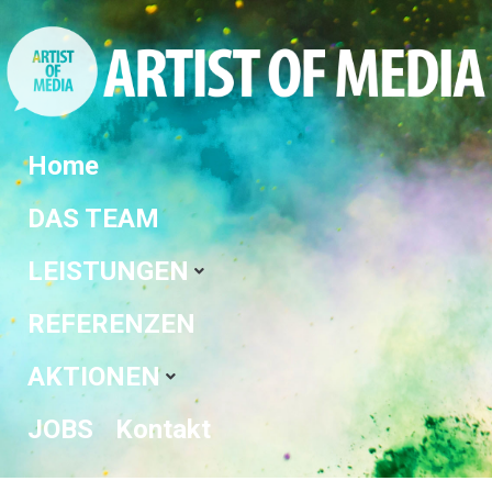
Home
DAS TEAM
LEISTUNGEN
REFERENZEN
AKTIONEN
JOBS
Kontakt