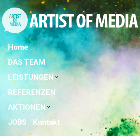
Home
DAS TEAM
LEISTUNGEN
REFERENZEN
AKTIONEN
JOBS
Kontakt