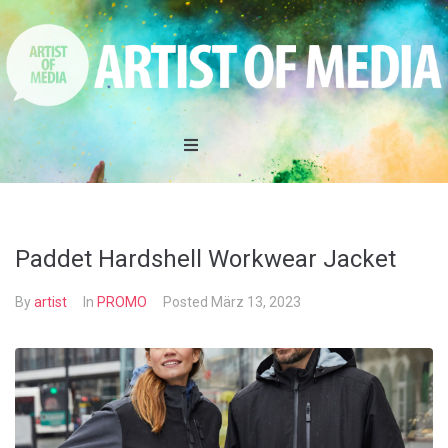
Home
DAS TEAM
Paddet Hardshell Workwear Jacket
LEISTUNGEN
By
artist
In
PROMO
Posted
März 13, 2023
REFERENZEN
AKTIONEN