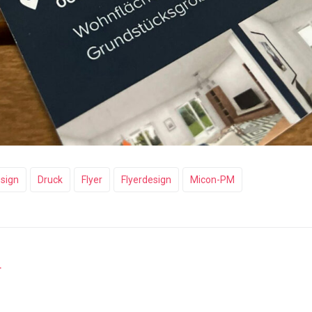
sign
Druck
Flyer
Flyerdesign
Micon-PM
T