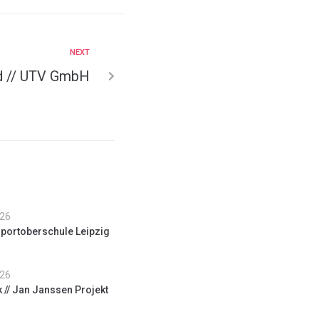
NEXT
d // UTV GmbH
026
Sportoberschule Leipzig
026
k // Jan Janssen Projekt