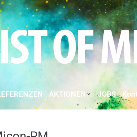
REFERENZEN
AKTIONEN
JOBS
Kon
 Micon-PM