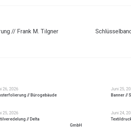
ung // Frank M. Tilgner
Schlüsselban
i 26, 2026
Juni 25, 2
sterfolierung // Bürogebäude
Banner // 
i 25, 2026
Juni 24, 2
tilveredelung // Delta
Textildruc
GmbH