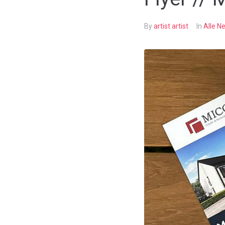
By
artist artist
In
Alle N