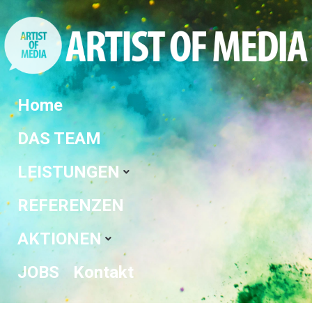
Home
DAS TEAM
LEISTUNGEN
REFERENZEN
AKTIONEN
JOBS
Kontakt