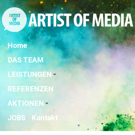
Home
DAS TEAM
LEISTUNGEN
REFERENZEN
AKTIONEN
JOBS
Kontakt