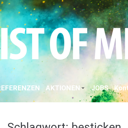
REFERENZEN
AKTIONEN
JOBS
Kon
Schlagwort:
besticken