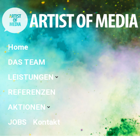
Home
DAS TEAM
LEISTUNGEN
REFERENZEN
AKTIONEN
JOBS
Kontakt