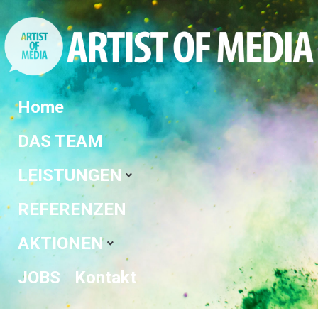
Home
DAS TEAM
LEISTUNGEN
REFERENZEN
AKTIONEN
JOBS
Kontakt