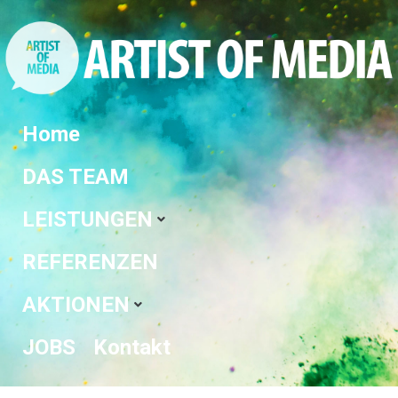
Home
DAS TEAM
LEISTUNGEN
REFERENZEN
AKTIONEN
JOBS
Kontakt