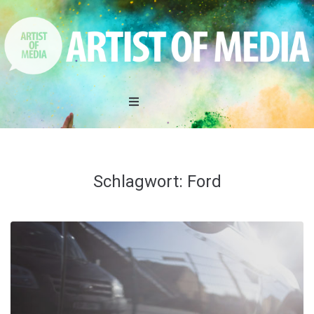
Home
DAS TEAM
Schlagwort:
Ford
LEISTUNGEN
REFERENZEN
AKTIONEN