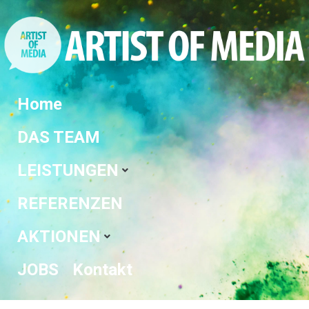
Home
DAS TEAM
LEISTUNGEN
REFERENZEN
AKTIONEN
JOBS
Kontakt