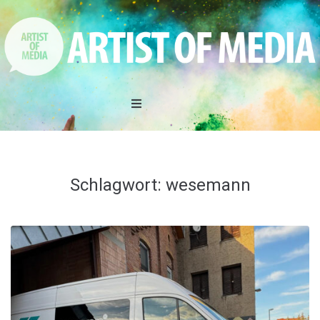
Home
DAS TEAM
Schlagwort:
wesemann
LEISTUNGEN
REFERENZEN
AKTIONEN