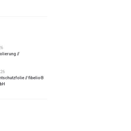
26
lierung //
026
htschutzfolie // fibelio®
mbH