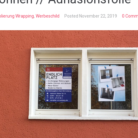
olierung Wrapping
,
Werbeschild
Posted
November 22, 2019
0 Comm