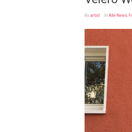
By
artist
In
Alle News
,
F