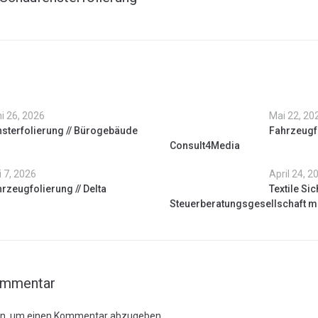
i 26, 2026
Mai 22, 20
sterfolierung // Bürogebäude
Fahrzeugfo
Consult4Media
 7, 2026
April 24, 2
rzeugfolierung // Delta
Textile Sic
Steuerberatungsgesellschaft 
ommentar
in, um einen Kommentar abzugeben.