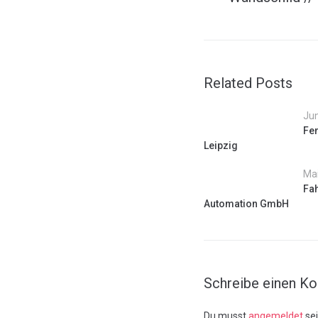
Related Posts
Jun
Fen
Leipzig
Mai
Fah
Automation GmbH
Schreibe einen K
Du musst
angemeldet
se