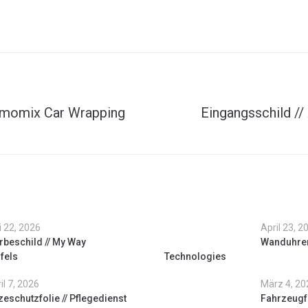
rmomix Car Wrapping
Eingangsschild //
 22, 2026
April 23, 2
beschild // My Way
Wanduhren 
fels
Technologies
il 7, 2026
März 4, 20
zeschutzfolie // Pflegedienst
Fahrzeugfo