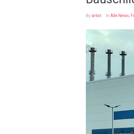
By
artist
In
Alle News
,
F