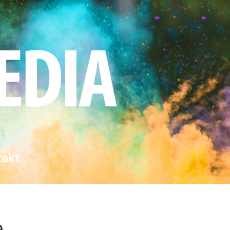
takt
e