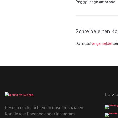
Peggy Lange Amoroso
Schreibe einen K
Du musst
angemeldet
se
Letzt
Besuch doch auch einen unserer sozialen
Kanäle wie Facebook oder Instagram.