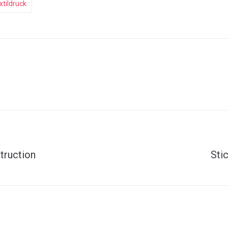
xtildruck
truction
Sti