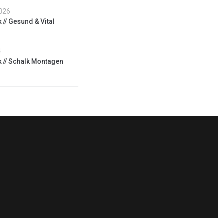
2026
 // Gesund & Vital
4
k // Schalk Montagen