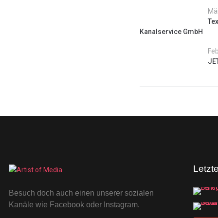
Mär
Tex
Kanalservice GmbH
Feb
JE
Letzt
Besuch doch auch einen unserer sozialen
Kanäle wie Facebook oder Instagram.