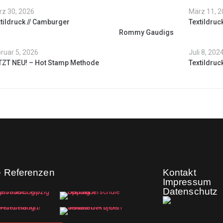
z 30, 2026
März 11, 
tildruck // Camburger
Textildruck
Rommy Gaudigs
ruar 5, 2026
Juli 8, 202
TZT NEU! – Hot Stamp Methode
Textildruc
e Referenzen
Kontakt
Impressum
Datenschutz