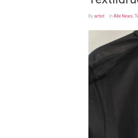
By
artist
In
Alle News
,
T