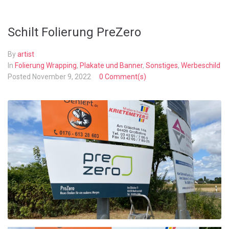
Schilt Folierung PreZero
By
artist
In
Folierung Wrapping
,
Plakate und Banner
,
Sonstiges
,
Werbeschild
Posted
November 9, 2022
0 Comment(s)