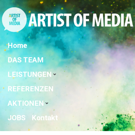
Home
DAS TEAM
LEISTUNGEN
REFERENZEN
AKTIONEN
JOBS
Kontakt