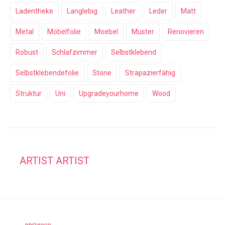
Ladentheke
Langlebig
Leather
Leder
Matt
Metal
Möbelfolie
Moebel
Muster
Renovieren
Robust
Schlafzimmer
Selbstklebend
Selbstklebendefolie
Stone
Strapazierfähig
Struktur
Uni
Upgradeyourhome
Wood
ARTIST ARTIST