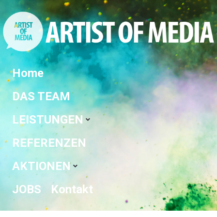
Home
DAS TEAM
LEISTUNGEN
REFERENZEN
AKTIONEN
JOBS
Kontakt