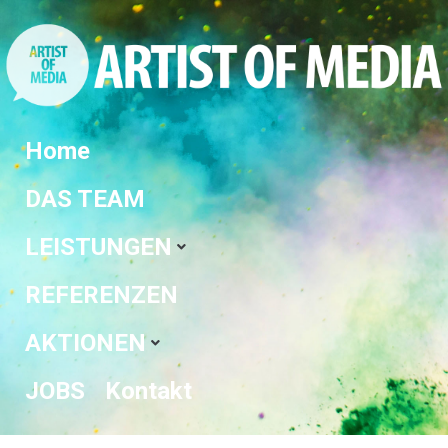
Home
DAS TEAM
LEISTUNGEN
REFERENZEN
AKTIONEN
JOBS
Kontakt