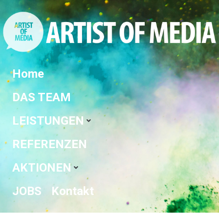
Home
DAS TEAM
LEISTUNGEN
REFERENZEN
AKTIONEN
JOBS
Kontakt