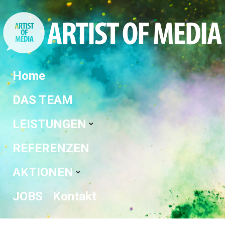
Home
DAS TEAM
LEISTUNGEN
REFERENZEN
AKTIONEN
JOBS
Kontakt