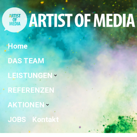
Home
DAS TEAM
LEISTUNGEN
REFERENZEN
AKTIONEN
JOBS
Kontakt