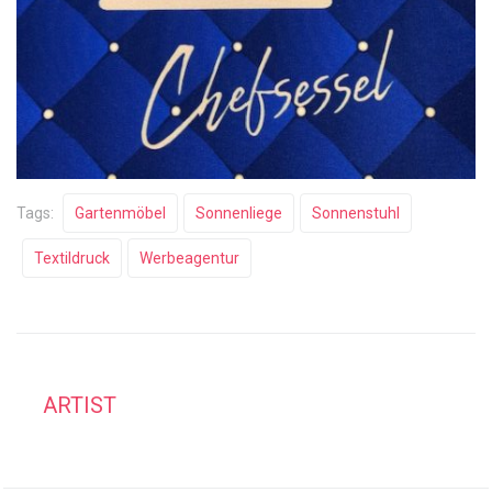
Tags:
Gartenmöbel
Sonnenliege
Sonnenstuhl
Textildruck
Werbeagentur
ARTIST