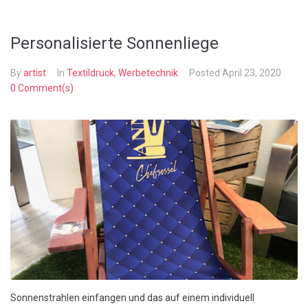
Personalisierte Sonnenliege
By
artist
In
Textildruck
,
Werbetechnik
Posted
April 23, 2020
0 Comment(s)
Sonnenstrahlen einfangen und das auf einem individuell