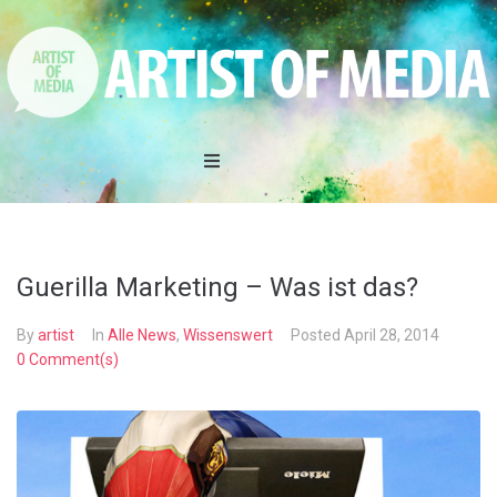
Home
DAS TEAM
Guerilla Marketing – Was ist das?
LEISTUNGEN
By
artist
In
Alle News
,
Wissenswert
Posted
April 28, 2014
0 Comment(s)
REFERENZEN
AKTIONEN